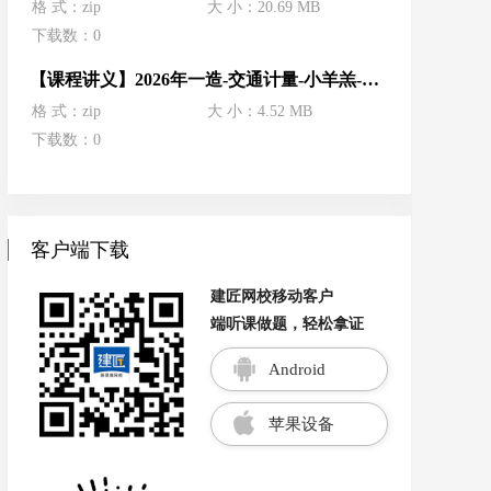
格 式：zip
大 小：20.69 MB
下载数：0
【课程讲义】2026年一造-交通计量-小羊羔-深度精讲-打印版.zip
格 式：zip
大 小：4.52 MB
下载数：0
客户端下载
建匠网校移动客户
端听课做题，轻松拿证
Android
苹果设备