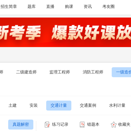
招生简章
题库
直播
购课
资讯
考友圈
师
二级建造师
监理工程师
消防工程师
一级造
土建
安装
交通计量
交通案例
水利计量
真题解密
练习记录
错题本
收藏夹