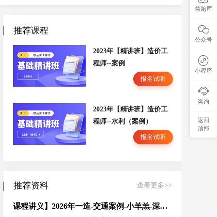
益题库

推荐课程
公众号
2023年【精讲班】造价工

程师--案例
小程序
报名试听

咨询
2023年【精讲班】造价工
返回
程师--水利（案例）
顶部
报名试听
推荐资料
查看更多>>
课程讲义】2026年一造-交通案例-小羊羔-深度精讲-打印版.zip