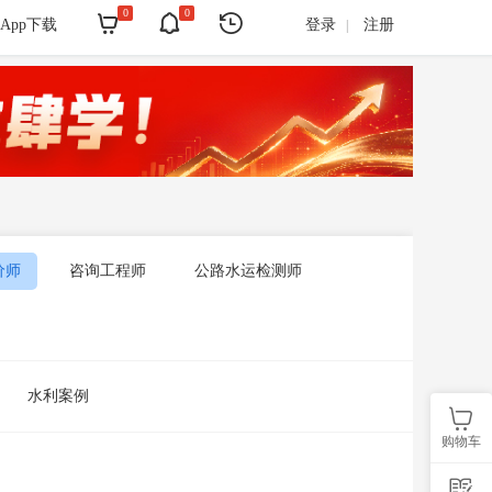
0
0



App下载
登录
注册
|
价师
咨询工程师
公路水运检测师
水利案例

购物车
